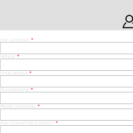
Ime i prezime
Adresa
Email adresa
Broj telefona
Model proizvoda
Koji rezervni dio trebate?