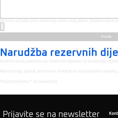
Molimo učitajte sliku željenog rezervnog dijela. (Maksimalna v
Pošalji
Narudžba rezervnih dij
Nudimo punu podršku za rezervne dijelove za proizvode marke 
Nakon toga, poslat ćemo vam Predračun koji detaljno navodi pot
Polja označena * su obavezna.
Prijavite se na newsletter
Kon