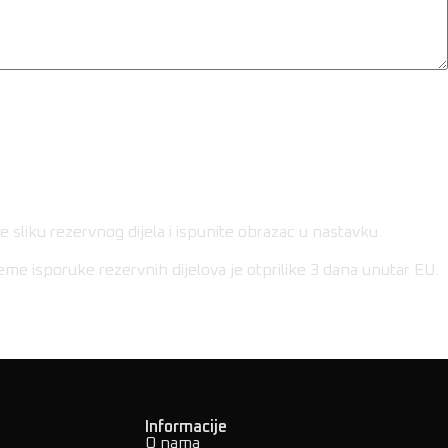
sliku rezervnog dijela i ispunite obrazac u nastavku.
eme isporuke rezervnih dijelova je otprilike 3 dana unutar EU.
Informacije
O nama