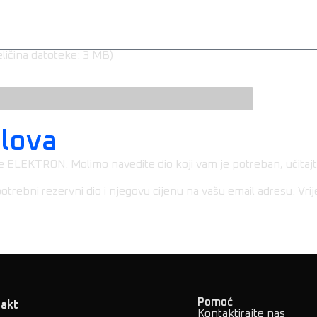
eličina datoteke: 3 MB)
elova
ELEKTRON. Molimo navedite dio koji vam je potreban, učitajte 
rebni rezervni dio i njegovu cijenu na vašu email adresu. Vrij
Pomoć
takt
Kontaktirajte nas